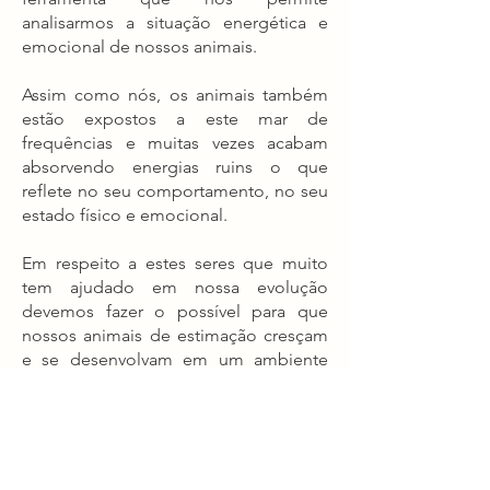
analisarmos a situação energética e
emocional de nossos animais.
Assim como nós, os animais também
estão expostos a este mar de
frequências e muitas vezes acabam
absorvendo energias ruins o que
reflete no seu comportamento, no seu
estado físico e emocional.
Em respeito a estes seres que muito
tem ajudado em nossa evolução
devemos fazer o possível para que
nossos animais de estimação cresçam
e se desenvolvam em um ambiente
saudável!
Faça seu agendamento:
+351961695049
- Whatsapp
Terapeuta holística e Radiestesista