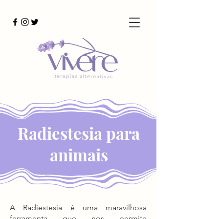
Radiestesia para
animais
A Radiestesia é uma maravilhosa
ferramenta que nos permite